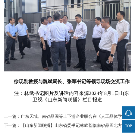
徐现刚教授与魏斌局长、张军书记等领导现场交流工作
注：林武书记图片及讲话内容来源2024年8月1日山东
卫视《山东新闻联播》栏目报道
上一篇：广东天域、南砂晶圆等上下游企业联合在《人工晶体学报》发表重要文章：8 英寸 SiC 晶圆制备与外延应用
下一篇：【山东新闻联播】山东省委书记林武莅临南砂晶圆北方基地中晶芯源公司调研：搭建技术创新平台，大力发展碳化硅基...
TOP